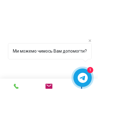
Ми можемо чимось Вам допомогти?
1
г. Ирпень,
ул. Рената
Полевого, 1 ТЦ "Золотая
Планета"
068 8 555 317