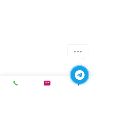
г. Ирпень,
ул. Рената
Полевого, 1 ТЦ "Золотая
Планета"
068 8 555 317