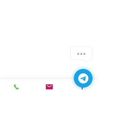
г. Ирпень,
ул. Рената
Полевого, 1 ТЦ "Золотая
Планета"
068 8 555 317