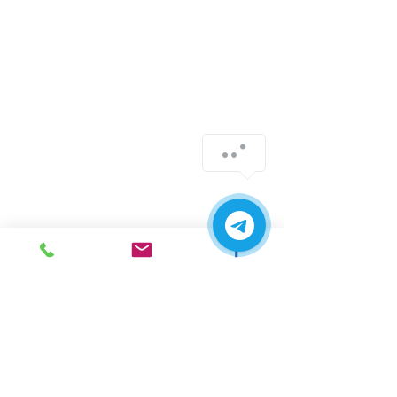
г. Ирпень,
ул. Рената
Полевого, 1 ТЦ "Золотая
Планета"
068 8 555 317