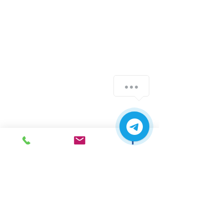
г. Ирпень,
ул. Рената
Полевого, 1 ТЦ "Золотая
Планета"
068 8 555 317