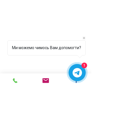
Ми можемо чимось Вам допомогти?
1
г. Ирпень,
ул. Рената
Полевого, 1 ТЦ "Золотая
Планета"
068 8 555 317