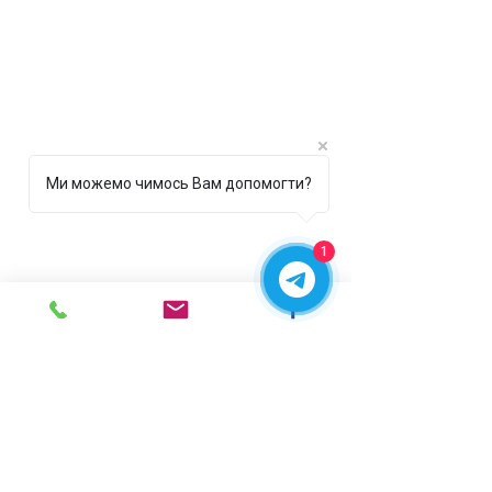
Ми можемо чимось Вам допомогти?
1
г. Ирпень,
ул. Рената
Полевого, 1 ТЦ "Золотая
Планета"
068 8 555 317