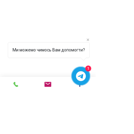
Ми можемо чимось Вам допомогти?
1
г. Ирпень,
ул. Рената
Полевого, 1 ТЦ "Золотая
Планета"
068 8 555 317