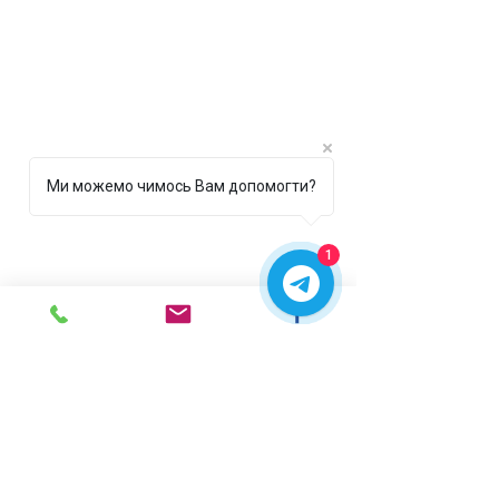
Ми можемо чимось Вам допомогти?
1
г. Ирпень,
ул. Рената
Полевого, 1 ТЦ "Золотая
Планета"
068 8 555 317