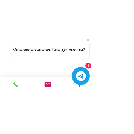
Ми можемо чимось Вам допомогти?
1
г. Ирпень,
ул. Рената
Полевого, 1 ТЦ "Золотая
Планета"
068 8 555 317