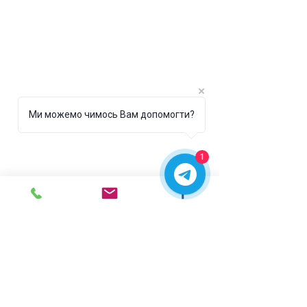
Ми можемо чимось Вам допомогти?
1
г. Ирпень,
ул. Рената
Полевого, 1 ТЦ "Золотая
Планета"
068 8 555 317