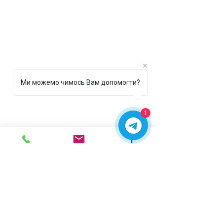
Ми можемо чимось Вам допомогти?
1
г. Ирпень,
ул. Рената
Полевого, 1 ТЦ "Золотая
Планета"
068 8 555 317