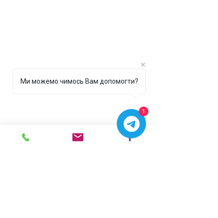
Ми можемо чимось Вам допомогти?
1
г. Ирпень,
ул. Рената
Полевого, 1 ТЦ "Золотая
Планета"
068 8 555 317