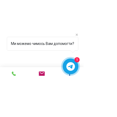
Ми можемо чимось Вам допомогти?
1
г. Ирпень,
ул. Рената
Полевого, 1 ТЦ "Золотая
Планета"
068 8 555 317