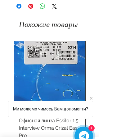
Похожие товары
Ми можемо чимось Вам допомогти?
Офисная линза Essilor 1.5
Компьютерная линз
Interview Orma Crizal Easy
Essilor Eyezen Activ
1
Pro
Orma Crizal Prevenc