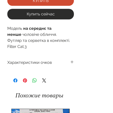
КУПИТЬ
Купить сейчас
Модель
на середнє та
менше
чоловіче обличчя.
Футляр та серветка в комплекті.
Filter Cat.3
Характеристики очков
Виробник
INVU
Поляризація
Форма
Навігатор
Градієнт
окуляру
Похожие товары
Захист
100%
Колір
від
UV400
оправи