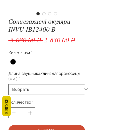
Сонцезахисні окуляри
INVU IB12400 B
Обычная цена
Спеццена
 3 080,00 ₴ 
2 830,00 ₴
Колір лінзи
*
Длина заушника/линзы/переносицы
(мм.)
*
ВІДГУКИ
Количество
*