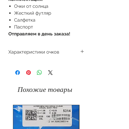
Очки от солнца
Жесткий футляр
Салфетка
Паспорт
Отправляем в день заказа!
Характеристики очков
Производитель
Dackor
Форма очков
Авиатор
Похожие товары
Защита
100%
от
UV400
ультрафиолета
Материал
Комбинированный
оправы