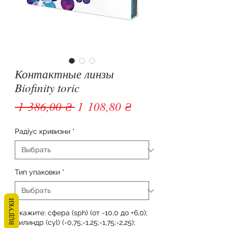
Контактные линзы
Biofinity toric
Обычная цена
Спеццена
 1 386,00 ₴ 
1 108,80 ₴
Радіус кривизни
*
Тип упаковки
*
ВІДГУКИ
Укажите: сфера (sph) (от -10,0 до +6,0);
цилиндр (cyl) (-0,75;-1,25;-1,75;-2,25);