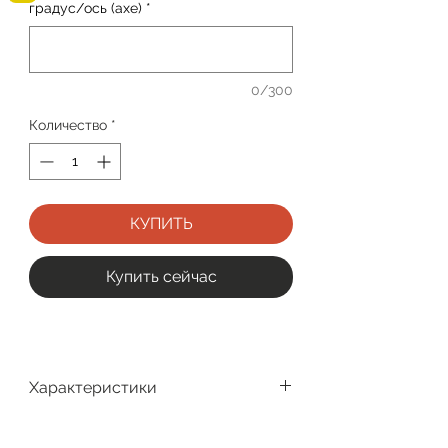
градус/ось (axe)
*
0/300
Количество
*
КУПИТЬ
Купить сейчас
Характеристики
Производитель
CooperVision