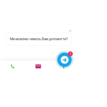
Ми можемо чимось Вам допомогти?
1
м. Ірпінь,
вул. Рената
Польового, 1 ТЦ "Золота
Планета"
068 8 555 317