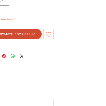
ь
*
 наявності
домити про наявність