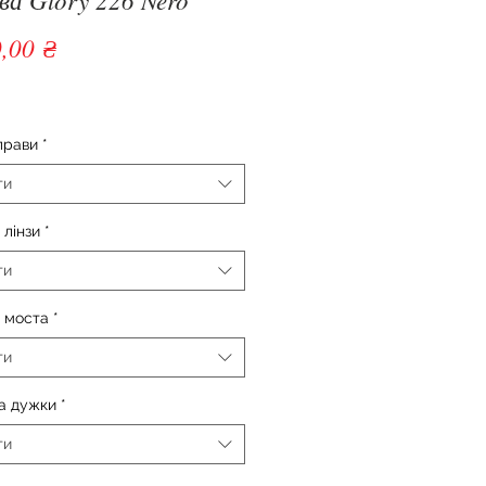
Ціна
,00 ₴
прави
*
ти
лінзи
*
ти
 моста
*
ти
а дужки
*
ти