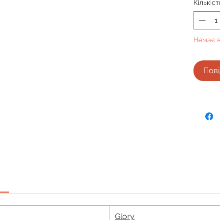
Кількіст
Немає в
Пові
Glory