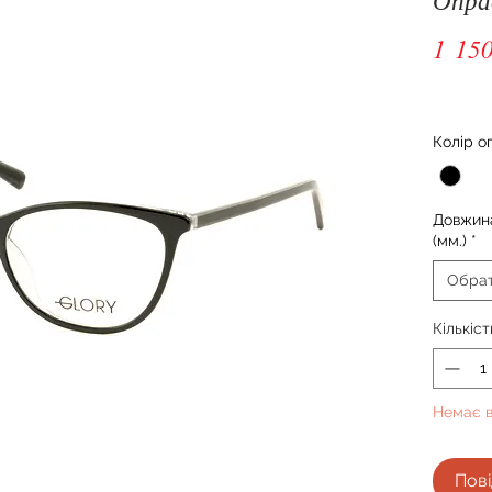
1 150
Колір о
Довжина
(мм.)
*
Обра
Кількіст
Немає в
Пові