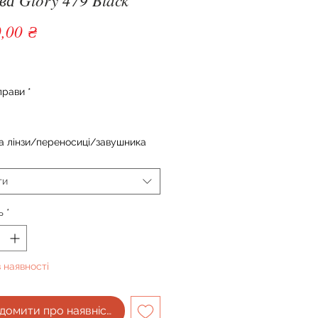
Ціна
,00 ₴
прави
*
 лінзи/переносиці/завушника
ти
ь
*
 наявності
домити про наявність