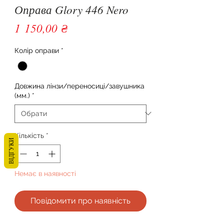
Оправа Glory 446 Nero
Ціна
1 150,00 ₴
Колір оправи
*
Довжина лінзи/переносиці/завушника
(мм.)
*
Кількість
*
ВІДГУКИ
Немає в наявності
Повідомити про наявність