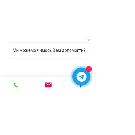
Ми можемо чимось Вам допомогти?
1
г. Ирпень,
ул. Рената
Полевого, 1 ТЦ "Золотая
Планета"
068 8 555 317