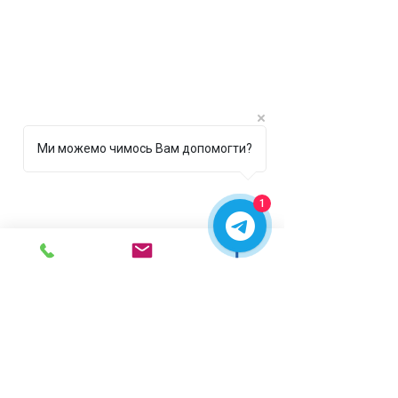
Ми можемо чимось Вам допомогти?
1
г. Ирпень,
ул. Рената
Полевого, 1 ТЦ "Золотая
Планета"
068 8 555 317