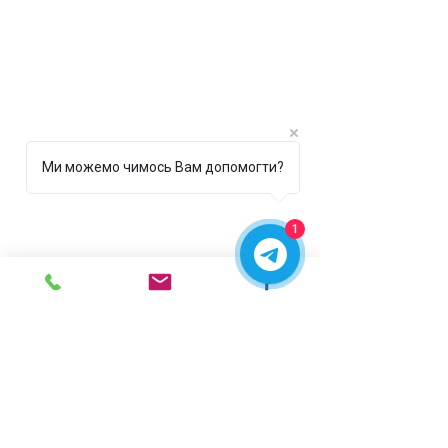
Ми можемо чимось Вам допомогти?
1
г. Ирпень,
ул. Рената
Полевого, 1 ТЦ "Золотая
Планета"
068 8 555 317