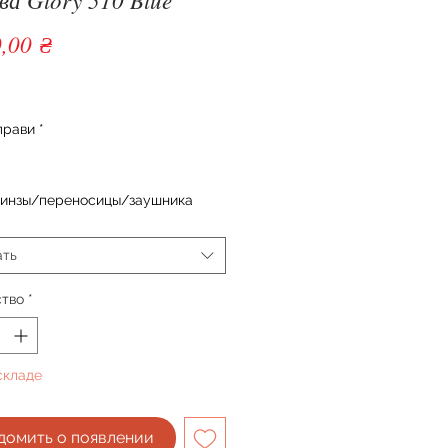
Цена
,00 ₴
прави
*
линзы/переносицы/заушника
ать
ство
*
складе
домить о появлении