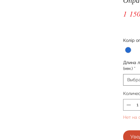
1 150
Колір о
Длина 
(мм.)
*
Выбр
Количе
Нет на 
Уве